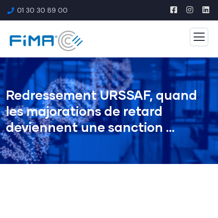
01 30 30 89 00
Redressement URSSAF, quand
les majorations de retard
deviennent une sanction …