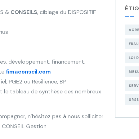
ÉTI
ES &
CONSEILS
, ciblage du DISPOSITIF
ACR
nus
FRA
LOI 
lles, développement, financement,
ite
fimaconseil.com
MESU
iel, PGE2 ou Résilience, BP
SERV
nt le tableau de synthèse des nombreux
URSS
ompagner, n’hésitez pas à nous solliciter
IO CONSEIL Gestion