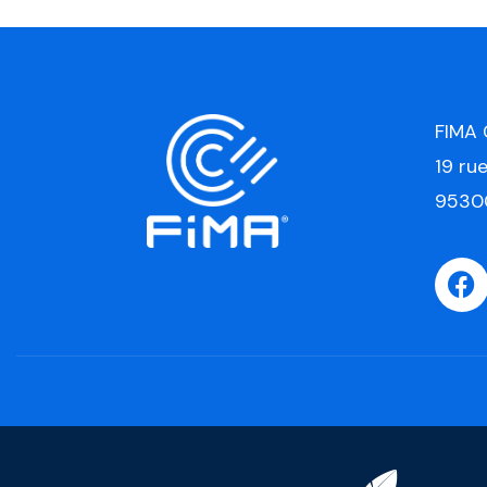
FIMA
19 ru
9530