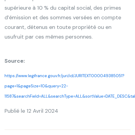
supérieure à 10 % du capital social, des primes
d’émission et des sommes versées en compte
courant, détenus en toute propriété ou en
usufruit par ces mêmes personnes.
Source:
https://www.legifrance.gouv.fr/juri/id/JURITEXT000049385051?
page=1&pageSize=10&query=22-
11587&searchField=ALL&searchType=ALL&sortValue=DATE_DESC&tab
Publié le 12 Avril 2024