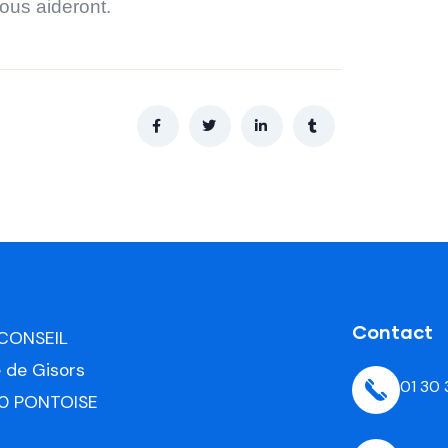
ous aideront.
Contact
 CONSEIL
e de Gisors
01 30
0 PONTOISE