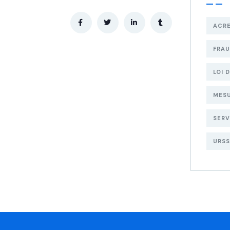
ACR
FRA
LOI 
MESU
SERV
URSS