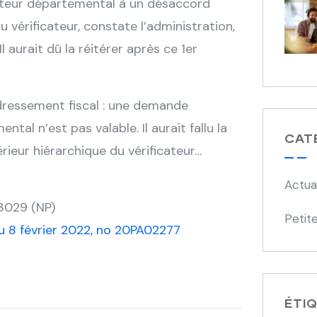
uteur départemental à un désaccord
du vérificateur, constate l’administration,
l aurait dû la réitérer après ce 1er
edressement fiscal : une demande
tal n’est pas valable. Il aurait fallu la
CAT
rieur hiérarchique du vérificateur…
Actua
63029 (NP)
Petite
du 8 février 2022, no 20PA02277
ÉTI