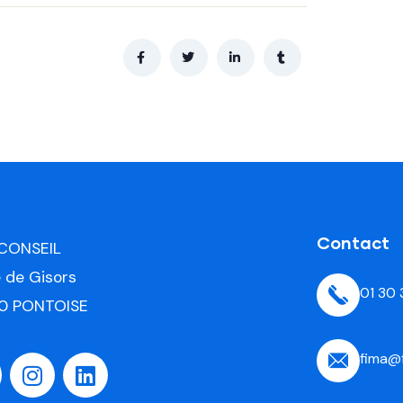
Contact
 CONSEIL
e de Gisors
01 30
0 PONTOISE
fima@