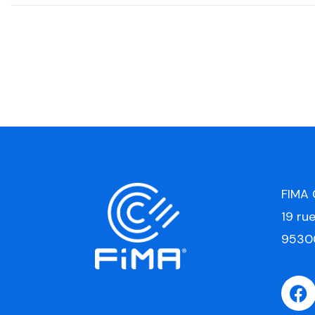
FIMA
19 ru
9530