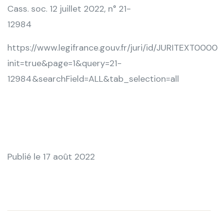
Cass. soc. 12 juillet 2022, n° 21-
12984
https://www.legifrance.gouv.fr/juri/id/JURITEXT00
init=true&page=1&query=21-
12984&searchField=ALL&tab_selection=all
Publié le 17 août 2022